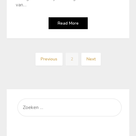
van…
Read More
Previous
2
Next
ZOEKEN
NAAR: