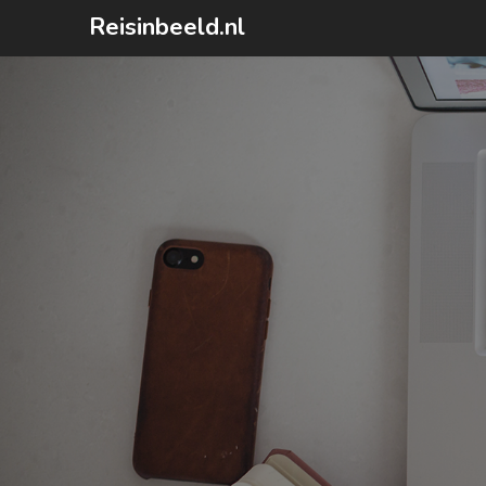
Ga
Reisinbeeld.nl
naar
de
inhoud