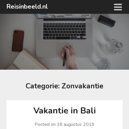
Ga
Reisinbeeld.nl
naar
de
inhoud
Categorie:
Zonvakantie
Vakantie in Bali
Posted on
18 augustus 2019