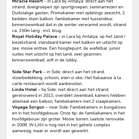
Miracle Resort
– in Lara bij Antalya: direct aan het
strand, doelgroepen zijn sportgroepen, seminarreizen en
Duitstalige gasten, Promokamer met zijdelings zeezicht, 2
bedden, klein balkon, familiekamer met tussendeur,
binnenzwembad dat in de winter verwarmd wordt, strand
ca. 150m lang , incl. brug.
Royal Holiday Palace
– in Lara bij Antalya: op het zand /
kiezelstrand, standaard kamer met balkon en uitzicht op
zee, mooie entree. Een hoogtepunt: de wafelbar, junior
suites met uitzicht op het land, veel gezinnen,
binnenzwembad, wifi in de lobby.
Side Star Park
– in Side: direct aan het strand,
vloerbedekking, schoon, eten is oke. Het Italiaanse à la
carte restaurant wordt aanbevolen.
Linda Hotel
– bij Side: niet direct aan het strand,
gerenoveerd in 2013, overdekt zwembad, kamers hebben
allemaal een balkon, familiekamers met 2 slaapkamers.
Voyage Sorgun
– near Side: Familiekamers in bungalows
en in het hoofdgebouw. Onze tip: de familiekamers in het
hoofdgebouw zijn groter. Mooie tuinen, laatste renovatie
in 2008. W-LAN is nog niet in het gehele complex
aanwezig, maar er wordt aan gewerkt.