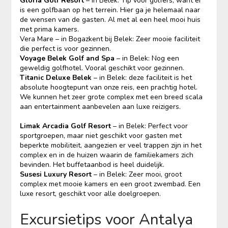
Gloria Golf Resort
– in Belek: Tip voor golfers, want er
is een golfbaan op het terrein. Hier ga je helemaal naar
de wensen van de gasten. Al met al een heel mooi huis
met prima kamers.
Vera Mare – in Bogazkent bij Belek: Zeer mooie faciliteit
die perfect is voor gezinnen.
Voyage Belek Golf and Spa
– in Belek: Nog een
geweldig golfhotel. Vooral geschikt voor gezinnen.
Titanic Deluxe Belek
– in Belek: deze faciliteit is het
absolute hoogtepunt van onze reis, een prachtig hotel.
We kunnen het zeer grote complex met een breed scala
aan entertainment aanbevelen aan luxe reizigers.
Limak Arcadia Golf Resort
– in Belek: Perfect voor
sportgroepen, maar niet geschikt voor gasten met
beperkte mobiliteit, aangezien er veel trappen zijn in het
complex en in de huizen waarin de familiekamers zich
bevinden. Het buffetaanbod is heel duidelijk.
Susesi Luxury Resort
– in Belek: Zeer mooi, groot
complex met mooie kamers en een groot zwembad. Een
luxe resort, geschikt voor alle doelgroepen.
Excursietips voor Antalya