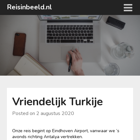
Ga
Reisinbeeld.nl
naar
de
inhoud
Vriendelijk Turkije
Posted on
2 augustus 2020
Onze reis begint op Eindhoven Airport, vanwaar we ’s
avonds richting Antalya vertrekken.