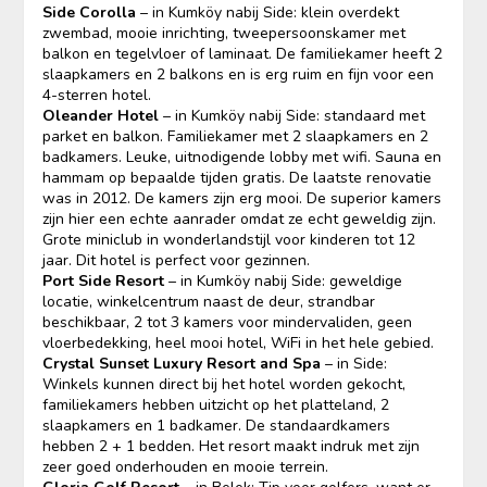
Side Corolla
– in Kumköy nabij Side: klein overdekt
zwembad, mooie inrichting, tweepersoonskamer met
balkon en tegelvloer of laminaat. De familiekamer heeft 2
slaapkamers en 2 balkons en is erg ruim en fijn voor een
4-sterren hotel.
Oleander Hotel
– in Kumköy nabij Side: standaard met
parket en balkon. Familiekamer met 2 slaapkamers en 2
badkamers. Leuke, uitnodigende lobby met wifi. Sauna en
hammam op bepaalde tijden gratis. De laatste renovatie
was in 2012. De kamers zijn erg mooi. De superior kamers
zijn hier een echte aanrader omdat ze echt geweldig zijn.
Grote miniclub in wonderlandstijl voor kinderen tot 12
jaar. Dit hotel is perfect voor gezinnen.
Port Side Resort
– in Kumköy nabij Side: geweldige
locatie, winkelcentrum naast de deur, strandbar
beschikbaar, 2 tot 3 kamers voor mindervaliden, geen
vloerbedekking, heel mooi hotel, WiFi in het hele gebied.
Crystal Sunset Luxury Resort and Spa
– in Side:
Winkels kunnen direct bij het hotel worden gekocht,
familiekamers hebben uitzicht op het platteland, 2
slaapkamers en 1 badkamer. De standaardkamers
hebben 2 + 1 bedden. Het resort maakt indruk met zijn
zeer goed onderhouden en mooie terrein.