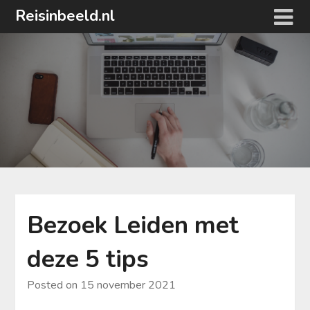
Ga
Reisinbeeld.nl
naar
de
inhoud
Bezoek Leiden met
deze 5 tips
Posted on
15 november 2021