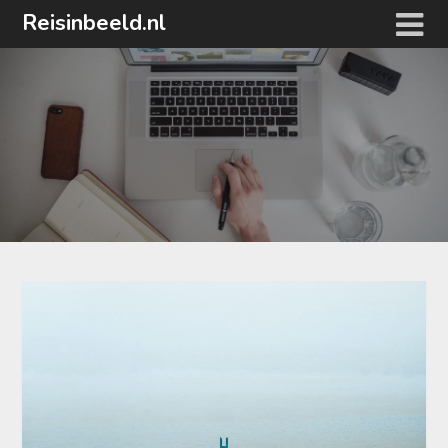
Ga
Reisinbeeld.nl
naar
de
inhoud