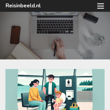
Ga
Reisinbeeld.nl
naar
de
inhoud