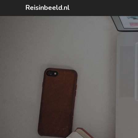
Ga
Reisinbeeld.nl
naar
de
inhoud